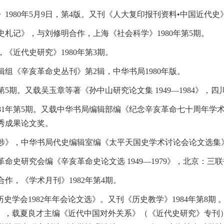
980年5月9日，第4版。又刊《人大复印报刊资料•中国近代史》1
札记》，与刘修明合作，上海《社会科学》1980年第5期。
《近代史研究》1980年第3期。
组《辛亥革命史丛刊》第2辑，中华书局1980年版。
5期。又载吴玉章等著《孙中山研究论文集 1949―1984》，四
81年第5期。又载中华书局编辑部编《纪念辛亥革命七十周年学术讨
优秀成果论文奖。
》，中华书局代史编辑室编《太平天国史学术讨论会论文选集》（
史研究会编《辛亥革命史论文选 1949―1979》，北京：三联书
作，《学术月刊》1982年第4期。
学会1982年年会论文选》。又刊《历史教学》1984年第8期 
”》，载夏良才主编《近代中国对外关系》（《近代史研究》专刊）