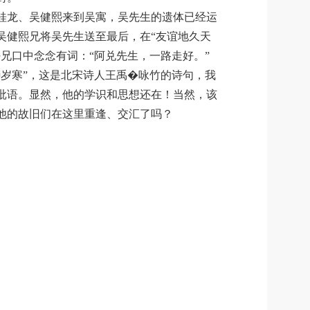
吴桂龙、吴健熙来到吴寓，吴先生的遗体已经运
吴健熙兄将吴先生送至最后，在“友谊地久天
兄口中念念有词：“阿兑先生，一路走好。”
岁寒”，这是北宋诗人王禹�咏竹的诗句，我
批语。显然，他的学识和思想还在！当然，该
他的故旧们在这里重逢、交汇了吗？