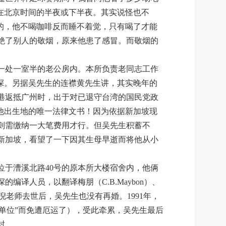
在北京时间的半夜或下半夜。其实说怪也不
的，他不喝咖啡反而睡不着觉，只有喝了才能
绝了别人的敬烟，原来他患了感冒。而敬烟的
一处一室半的老公房内。本所负责老同志工作
笃深。另据吴先生的连襟黄先生讲，其实晚年的
港返抵广州时，出于对已退守台湾的国民党政
他出生地的唯一法律文书！因为依据新加坡现
则需缴纳一大笔费用才行。但吴先生积蓄不
趟新加坡，看望了一下因其生母早逝而将他从小
位于漕溪北路40号的原本所大楼宿舍内，他俩
译人员，以翻译梅朋（C.B.Maybon）、
。倪老师去世后，吴先生也没有再婚。1991年，
护单位”而免遭厄运了），受此牵累，吴先生最后
封。