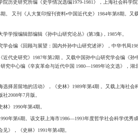
历史研究所编《史学情况选编1979-1981》，上海社会科学院出
4期。 又刊《人大复印报刊资料•中国近代史》1984年第8期
学报编辑部编辑《孙中山研究论丛》(第3集)，1985年。
学会编《回顾与展望：国内外孙中山研究述评》，中华书局198
》，《近代史研究》1987年第2期 。又载中国孙中山研究学会编
研究中心编《辛亥革命与近代中国 1980―1989年论文选》，湖北
选择居留地的活动》，《史林》1989年第4期 。又载上海社
2008年7月版。
林》1990年第4期。
90年第6期。该文获上海市1986―1993年度哲学社会科学优秀
会见》，《史林》1991年第4期。