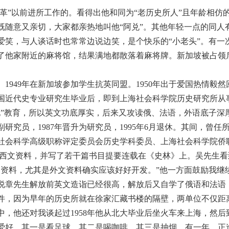
革”以前进所工作的。看得出他和同为“老历史所人”且年龄相仿
随意又亲切，大家都亲热地叫他“阿兑”。其他年轻一点的同人
笑，与人谈话时也常常边说边笑，是个快乐的“小老头”。有一次他
了他家附近的麻将馆，结果满地都散落着麻将牌。新加坡被占领
。1949年在新加坡参加学生抗英同盟。1950年出于爱国热情
8年中国近代史专业研究生毕业后，即到上海社会科学院历史研究所
”教育，所以英文功底厚实，后来又攻读俄、法语，外语底子深
聘为副研究员，1987年晋升为研究员，1995年6月退休。其间，
社会科学高级职称评定委员会历史学科委员、上海社会科学院侨
的西文资料，并写了若干篇书目提要连载在《史林》上。吴先生
的资料，尤其是外文资料确实应该好好开发。”他一方面鼓励我继
说章先生解放前英文造诣已经很高，解放后又自学了俄语和法语
件，因为早年的历史所就在徐家汇藏书楼的隔壁，两单位不仅距
，他还对我谈起过1958年他从北大毕业后坐火车来上海，然后
好，其一是看足球，其二是喝咖啡，其三是抽烟。有一年，正