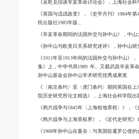
《吴乾兑综谈辛亥革命讨论会》，上海社会科学院
《英国与戊戌政变》，《史学月刊》1984年第
民出版社1985年版 。
《辛亥革命期间的法国外交与孙中山》，中山大学
《孙中山与欧美日关系研究述评》，孙中山研究
《1911年至1913年间的法国外交与孙中山
集》上，中华书局1989 年。又载武昌辛亥革命
孙中山基金会孙中山学术研究优秀成果奖
《〈南京条约〉至〈虎门条约〉期间英国在上海
院历史研究所论文精选》，上海社会科学院出版社
《鸦片战争与1845年〈上海租地章程〉》，《史
《鸦片战争与上海英租界》，《近代史研究》19
《1908年孙中山在曼谷：与美国驻暹罗公使的