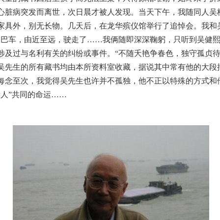
所因心脏病突发而离世，次日晨才被人发现。当天下午，我随同人
家具外，别无长物。几天后，在龙华殡仪馆举行了追悼会。我和
中巴车，由近至远，驶走了……我俩随即深深鞠躬，只听到吴健熙
及过与名利有关的纠纷或事件。“不随夭艳争春色，独守孤贞待
吴先生的所有藏书均由本所资料室收藏，据说其中常有他的大段
每念至次，我觉得吴先生也许并不孤独，他不正以特殊的方式和
人”共同的命运……