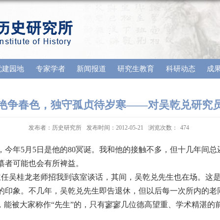
党建园地
专家学者
新闻报道
研究生教育
科研动态
成
艳争春色，独守孤贞待岁寒――对吴乾兑研究
发布者：历史研究所
发布时间：2012-05-21
浏览次数：
474
今年5月5日是他的80冥诞。我和他的接触不多，但十几年间总
纂者可能也会有所裨益。
室主任吴桂龙老师招我到该室谈话，其间，吴乾兑先生也在场。这
的印象。不几年，吴乾兑先生即告退休，但以后每一次所内的老
，能被大家称作“先生”的，只有寥寥几位德高望重、学术精湛