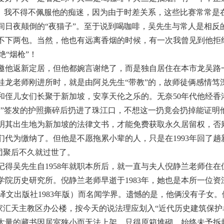
”。我不得不佩服他的痴迷，因为由于时差关系，这些比赛常常是
间日夜颠倒的“夜猫子”。至于说到喝咖啡，吴先生与常人是相反
不下两包。当然，他也有远离香烟的时候，有一次我曾见到他拒
绝“烟枪”！
他返新定居，但他都婉言谢绝了，而是独自居住在本市龙吴路
桂龙老师刚进所时，就是由阿兑先生“带教”的，故师徒俩感情
和侄儿女们长聚于新加坡，安享天伦之乐的。无奈50年代他经香
馆”签发的护照撕碎后扔进了珠江口，不想这一扔竟会扔掉能证明
明其出生地为新加坡的法律文书，才能免费获取永久居留权，否
们代为缴纳了。但他是不愿拖累小辈的人，只是在1993年回了
他团聚后不久就过世了。
得吴先生自1958年就职本所后，就一直与夫人倪静兰老师住在
历史研究所。倪静兰老师早逝于1983年，她也是本所一位资深的编
上海译文出版社1983年版）而名闻学界。遗憾的是，他俩没有子女
徐家汇天主教区办公楼，按今天的说法理应划入“近代历史建筑保
那大量的藏书因居室狭小而无法上架，只得原箱堆砌，始终未予拆