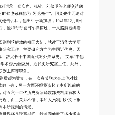
的刘运承、郑庆声、张铨、刘修明等老师交谊颇
有时候也敬称他为“阿兑先生”。阿兑先生无论对
告诉我，他出生于新加坡，1941年12月8日
后，他和哥哥被日军抓捕过，一只胳膊被绑着
毅然回到刚获解放的祖国大陆，就读于清华大学历
从事研究工作，主要研究方向为中国近代史。因
厚，故尤长于中国近代对外关系史。“文革”中他
曾任所学术委员会委员、近代史研究室主任。此外，
联副主席等职务。
看到后颇为赞赏，在一次春节联欢会上他对我
续做下去，另一方面还跟我谈起了本所以前的
，对五六十年代历史所编译数部资料集有极大
离近，而且关系不错，本所人员利用外文旧报
到本所报到的情景。
逢世界杯足球赛期间，我曾问他看了多少场电