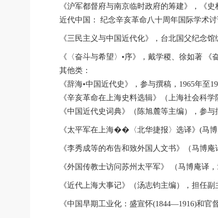
《沪军都督府与南京临时政府的筹建》，《史林》
近代中国： 纪念辛亥革命八十周年国际学术讨
《三民主义与中国近代化》，台北国父纪念馆编
《〈奋斗与希望〉•序》，戴学稷、徐如著 《奋
其他类：
《辞海•中国近代史》，参与撰稿，1965年至19
《辛亥革命在上海史料选辑》（上海社会科学院
《中国近代史词典》（陈旭麓等主编），参与撰稿
《太平军在上海��〈北华捷报〉选译》(马博
《李秀成等的布告和致外国人文书》（马博庵译
《外国传教士访问苏州太平军》 （马博庵译，
《近代上海大事记》（汤志钧主编），担任副主
《中国早期工业化：盛宣怀(1844―1916)