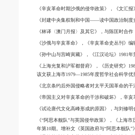
《辛亥革命时期沙俄的侵华政策》，《文汇报》1
《封建中央集权制和中国――读中国政治制度史
《林译〈澳门月报〉及其它》，与陈匡时合作，
《沙俄与辛亥革命》，《辛亥革命史丛刊》编辑
《孙中山与宫崎寅藏》，《江汉论坛》1981年第
《上海光复和沪军都督府》，《历史研究》19
该文获上海市1979―1985年度哲学社会科学
《北京条约后外国侵略者对太平天国革命的干涉
《帝国主义对辛亥革命的干涉和破坏》，辛亥革命
《试论唐代文化高峰形成的原因》，与刘修明合
《“阿思本舰队”与英国侵华政策》，《上海市历史
年第10期。增补文《英国政府与“阿思本舰队