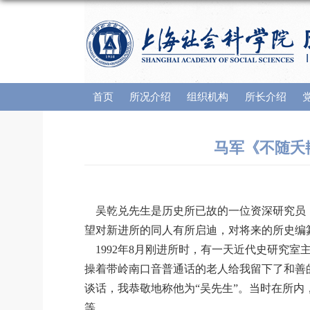
首页
所况介绍
组织机构
所长介绍
马军《不随夭
吴乾兑先生是历史所已故的一位资深研究员，
望对新进所的同人有所启迪，对将来的所史编
1992年8月刚进所时，有一天近代史研究
操着带岭南口音普通话的老人给我留下了和善
谈话，我恭敬地称他为“吴先生”。当时在所内
等。