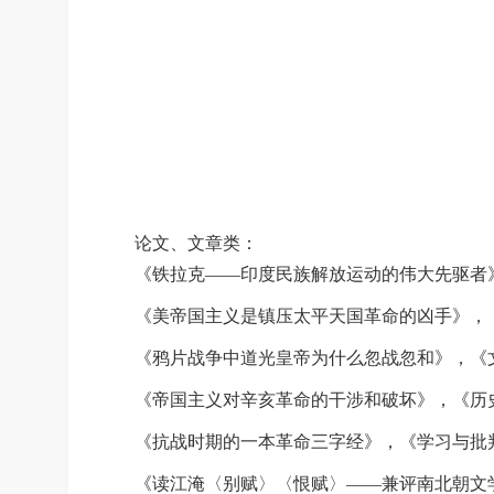
论文、文章类：
《铁拉克――印度民族解放运动的伟大先驱者》
《美帝国主义是镇压太平天国革命的凶手》，《文
《鸦片战争中道光皇帝为什么忽战忽和》，《文汇
《帝国主义对辛亥革命的干涉和破坏》，《历史教
《抗战时期的一本革命三字经》，《学习与批判》
《读江淹〈别赋〉〈恨赋〉――兼评南北朝文学