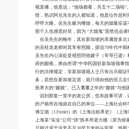
视直播，他竟说：“场场都看，共五十二场啦
怪，熟识阿兑先生的人都知道，他是位作息时
呼呼大睡。吴先生极为嗜烟，每天的烟量应该
那个人也感觉好笑，因为 “大烟鬼”居然也会谢
在吴先生的晚年，其在新加坡的亲属曾多次邀
的吴桂龙老师对其常有照顾，据说70年代中期
吴先生内心深处是很想同他嫂子（哥哥已逝）
府的鄙视，将由所谓“中华民国驻新加坡领事
行的法律规定，非新加坡籍人士只有出示能证
多，若想在新加坡定居，就只得由他的侄儿女
抚养大的“嫂娘”。已入耄耋之年的“嫂娘”与
说到那套一室半的老公房，也有故事可讲，记
的户籍所在地就在自己的单位――上海社会科学院
傅立德（J.Fredet）的《上海法租界史》（
上海某“实业”公司“强”拆本所老大楼（原为
只能迁居于这套不足30平方米的斗室里，他