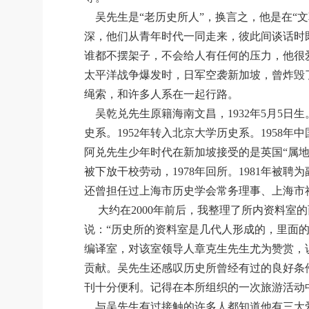
吴先生是“老历史所人”，换言之，他是在“文
深，他们从青年时代一同走来，彼此间谈话时既
谁都不摆架子，不会给人有任何的压力，他很爱
太平洋战争爆发时，日军空袭新加坡，曾炸毁
绳索，和许多人系在一起行路。
吴乾兑先生原籍海南文昌，1932年5月5日生
史系。1952年转入北京大学历史系。195
阿兑先生少年时代在新加坡接受的是英国“属地
被下放干校劳动，1978年回所。1981年被
还曾担任过上海市历史学会常务理事、上海市
大约在2000年前后，我整理了所内资料室
说：“历史所的资料室是几代人形成的，里面
编译室，对该室领导人章克生先生尤为赞赏，
贡献。吴先生还感叹历史所曾经有过的良好条
刊十分便利。记得在本所组织的一次旅游活动中
与吴先生有过接触的许多人都知道他有三大爱