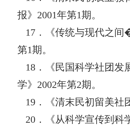
报》
2001
年第
1
期。
17
．《传统与现代之间
第
1
期。
18
．《民国科学社团发
学》
2002
年第
2
期。
19
．《清末民初留美社
20
．《从科学宣传到科