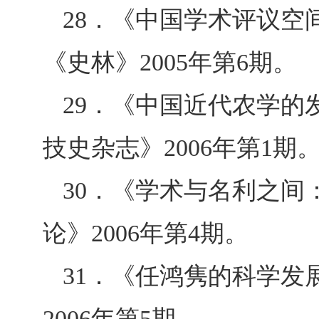
28
．《中国学术评议空
《史林》
2005
年第
6
期。
29
．《中国近代农学的
技史杂志》2006年
第
1
期
30
．《学术与名利之间
论》2006年第
4
期。
31
．《任鸿隽的科学发
2006
年第5期。