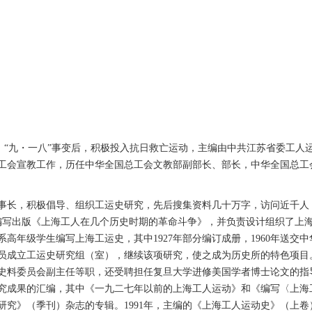
。“九・一八”事变后，积极投入抗日救亡运动，主编由中共江苏省委工人
从事工会宣教工作，历任中华全国总工会文教部副部长、部长，中华全国总
干事长，积极倡导、组织工运史研究，先后搜集资料几十万字，访问近千人，
，编写出版《上海工人在几个历史时期的革命斗争》，并负责设计组织了上海
年级学生编写上海工运史，其中1927年部分编订成册，1960年送交中
员成立工运史研究组（室），继续该项研究，使之成为历史所的特色项目。
史料委员会副主任等职，还受聘担任复旦大学进修美国学者博士论文的指
究成果的汇编，其中《一九二七年以前的上海工人运动》和《编写〈上海
研究》（季刊）杂志的专辑。1991年，主编的《上海工人运动史》（上