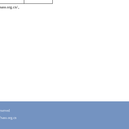
.sass.org.cn/
。
erved
ss.org.cn