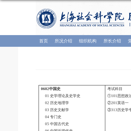
首页
所况介绍
组织机构
所长介绍
0602
中国史
考试科目
01 史学理论及史学史
①101思想政
02 历史地理学
②201英语一
03 历史文献学
③313历史学
04 专门史
05 中国古代史
06 中国近现代史