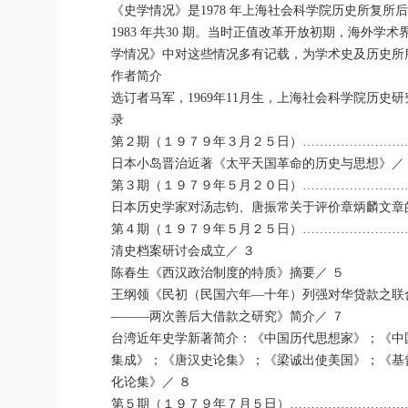
《史学情况》是1978 年上海社会科学院历史所复
1983 年共30 期。当时正值改革开放初期，海
学情况》中对这些情况多有记载，为学术史及历史所
作者简介
选订者马军，1969年11月生，上海社会科学院
录
第２期（１９７９年３月２５日）……………………
日本小岛晋治近著《太平天国革命的历史与思想》／
第３期（１９７９年５月２０日）……………………
日本历史学家对汤志钧、唐振常关于评价章炳麟文章
第４期（１９７９年５月２５日）……………………
清史档案研讨会成立／ ３
陈春生《西汉政治制度的特质》摘要／ ５
王纲领《民初（民国六年―十年）列强对华贷款之联
―――两次善后大借款之研究》简介／ ７
台湾近年史学新著简介：《中国历代思想家》；《中
集成》；《唐汉史论集》；《梁诚出使美国》；《基
化论集》／ ８
第５期（１９７９年７月５日）………………………