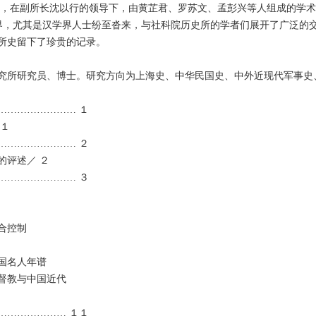
所后，在副所长沈以行的领导下，由黄芷君、罗苏文、孟彭兴等人组成的学术秘
外学术界，尤其是汉学界人士纷至沓来，与社科院历史所的学者们展开了广泛的
所史留下了珍贵的记录。
历史研究所研究员、博士。研究方向为上海史、中华民国史、中外近现代
…………………… １
 １
…………………… ２
的评述／ ２
…………………… ３
合控制
国名人年谱
督教与中国近代
………………… １１