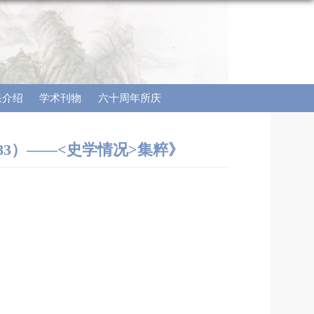
果介绍
学术刊物
六十周年所庆
83）――<史学情况>集粹》