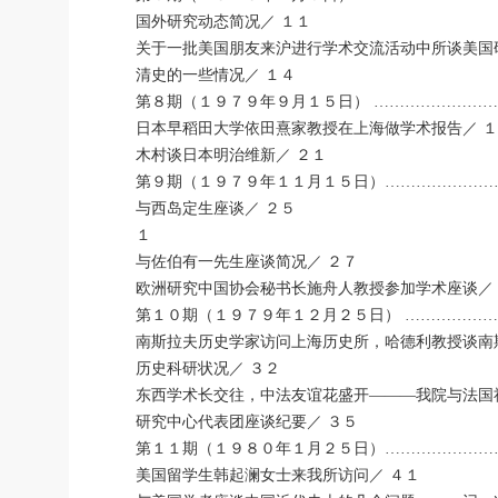
国外研究动态简况／ １１
关于一批美国朋友来沪进行学术交流活动中所谈美国
清史的一些情况／ １４
第８期（１９７９年９月１５日） ……………………
日本早稻田大学依田熹家教授在上海做学术报告／ 
木村谈日本明治维新／ ２１
第９期（１９７９年１１月１５日）…………………
与西岛定生座谈／ ２５
１
与佐伯有一先生座谈简况／ ２７
欧洲研究中国协会秘书长施舟人教授参加学术座谈／
第１０期（１９７９年１２月２５日） ………………
南斯拉夫历史学家访问上海历史所，哈德利教授谈南
历史科研状况／ ３２
东西学术长交往，中法友谊花盛开―――我院与法国
研究中心代表团座谈纪要／ ３５
第１１期（１９８０年１月２５日）…………………
美国留学生韩起澜女士来我所访问／ ４１