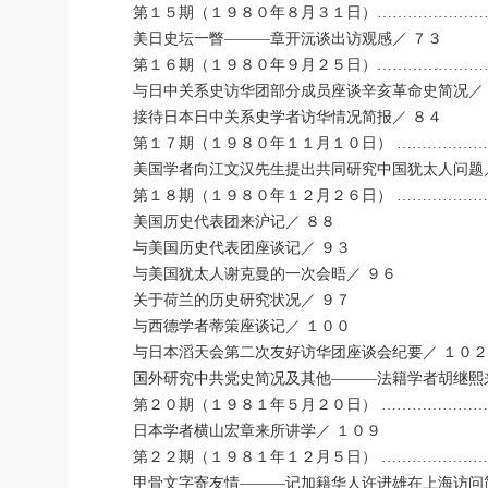
第１５期（１９８０年８月３１日）…………………
美日史坛一瞥―――章开沅谈出访观感／ ７３
第１６期（１９８０年９月２５日）…………………
与日中关系史访华团部分成员座谈辛亥革命史简况／
接待日本日中关系史学者访华情况简报／ ８４
第１７期（１９８０年１１月１０日） ………………
美国学者向江文汉先生提出共同研究中国犹太人问题
第１８期（１９８０年１２月２６日） ………………
美国历史代表团来沪记／ ８８
与美国历史代表团座谈记／ ９３
与美国犹太人谢克曼的一次会晤／ ９６
关于荷兰的历史研究状况／ ９７
与西德学者蒂策座谈记／ １００
与日本滔天会第二次友好访华团座谈会纪要／ １０２
国外研究中共党史简况及其他―――法籍学者胡继熙
第２０期（１９８１年５月２０日） …………………
日本学者横山宏章来所讲学／ １０９
第２２期（１９８１年１２月５日） …………………
甲骨文字寄友情―――记加籍华人许进雄在上海访问