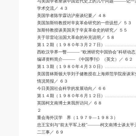
与美国学者座谈中国近代史上的几个问题―――记一
学术交流／ ４３
美国学者陈学霖访沪座谈纪要／ ４８
美国加斯特教授对辛亥革命研究的一些设想／ ５３
加斯特教授谈美国关于辛亥革命史的研究／ ５５
关于菲雷论法国大革命的补充说明／ ５８
第１２期（１９８０年３月２７日）…………………
西欧汉学界一瞥――― “欧洲研究中国协会”科研动态
编译资料简介――― 《中国季刊》（英文）／ ６２
第１３期（１９８０年４月３０日）…………………
美国普林斯顿大学刘子健教授在上海师范学院座谈宋
情况简报／ ６３
今日美国社会科学的发展动向／ ６６
第１４期（１９８０年６月１２日）…………………
英国柯文南博士来我所访问／ ６８
２
重会海外汉学 界（１９７９―１９８３）
忠王宝剑与“前太平军上校”―――柯文南博士谈太平
二三事／ ６９