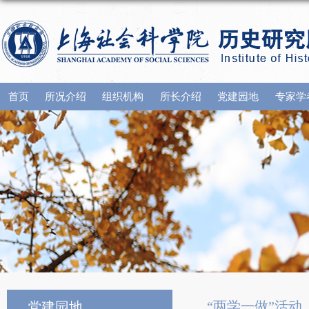
首页
所况介绍
组织机构
所长介绍
党建园地
专家学
“两学一做”活动
党建园地